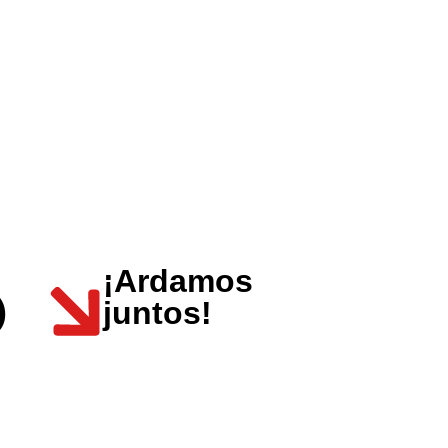
?
¡Ardamos
juntos!