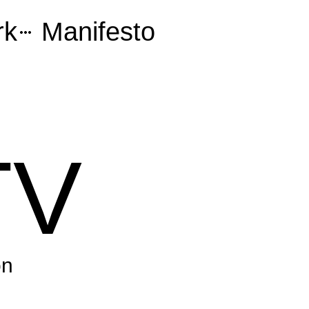
rk
Manifesto
TV
on